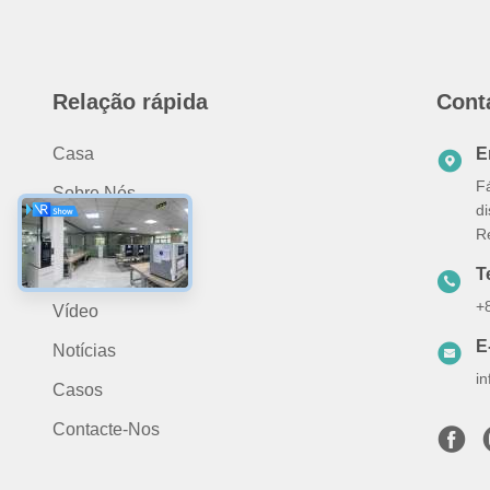
Relação rápida
Cont
Casa
E
Fá
Sobre Nós
d
Produtos
R
Aplicação
T
+
Vídeo
E
Notícias
i
Casos
Contacte-Nos