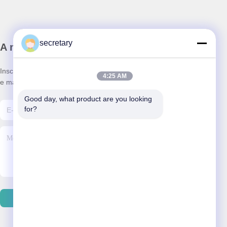
secretary
A nossa newsletter
Inscreva-se no nosso boletim informativo para obter descontos
4:25 AM
e mais.
Good day, what product are you looking 
for?
Enviar Email