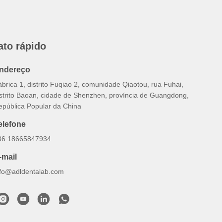
ato rápido
ndereço
brica 1, distrito Fuqiao 2, comunidade Qiaotou, rua Fuhai,
istrito Baoan, cidade de Shenzhen, província de Guangdong,
epública Popular da China
elefone
86 18665847934
-mail
nfo@adldentalab.com