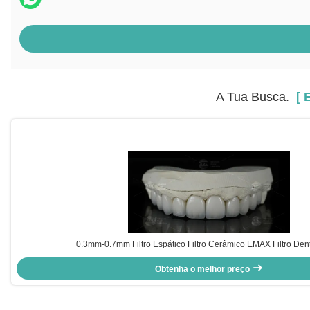
A Tua Busca.
[ E
0.3mm-0.7mm Filtro Espático Filtro Cerâmico EMAX Filtro De
Obtenha o melhor preço