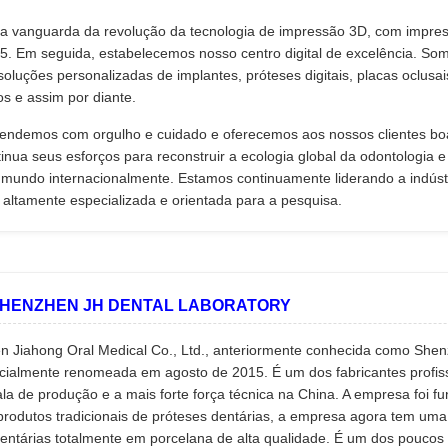
a vanguarda da revolução da tecnologia de impressão 3D, com impres
5. Em seguida, estabelecemos nosso centro digital de excelência. So
oluções personalizadas de implantes, próteses digitais, placas oclusais
os e assim por diante.
endemos com orgulho e cuidado e oferecemos aos nossos clientes boa
inua seus esforços para reconstruir a ecologia global da odontologia e
 mundo internacionalmente. Estamos continuamente liderando a indúst
altamente especializada e orientada para a pesquisa.
 SHENZHEN JH DENTAL LABORATORY
n Jiahong Oral Medical Co., Ltd., anteriormente conhecida como She
oficialmente renomeada em agosto de 2015. É um dos fabricantes profi
la de produção e a mais forte força técnica na China. A empresa foi 
produtos tradicionais de próteses dentárias, a empresa agora tem um
entárias totalmente em porcelana de alta qualidade. É um dos poucos