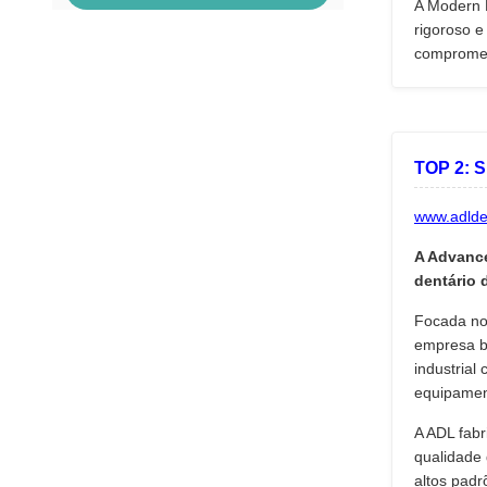
A Modern D
rigoroso e
compromet
TOP 2: 
www.adlde
A Advance
dentário 
Focada no
empresa b
industrial
equipament
A ADL fabr
qualidade 
altos padr