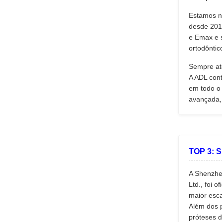
Estamos n
desde 201
e Emax e s
ortodôntic
Sempre at
A ADL cont
em todo o
avançada, 
TOP 3:
A Shenzhe
Ltd., foi 
maior esca
Além dos 
próteses d