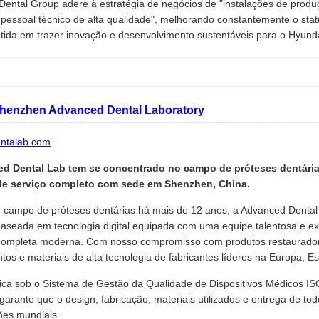
ental Group adere à estratégia de negócios de "instalações de produç
 pessoal técnico de alta qualidade", melhorando constantemente o sta
ida em trazer inovação e desenvolvimento sustentáveis para o Hyund
Shenzhen Advanced Dental Laboratory
ntalab.com
d Dental Lab tem se concentrado no campo de próteses dentária
de serviço completo com sede em Shenzhen, China.
 campo de próteses dentárias há mais de 12 anos, a Advanced Dental
aseada em tecnologia digital equipada com uma equipe talentosa e ex
 completa moderna. Com nosso compromisso com produtos restauradores
os e materiais de alta tecnologia de fabricantes líderes na Europa, E
ica sob o Sistema de Gestão da Qualidade de Dispositivos Médicos IS
garante que o design, fabricação, materiais utilizados e entrega de 
ões mundiais.