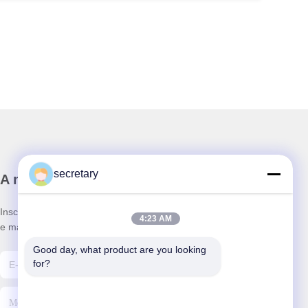
secretary
A nossa newsletter
Inscreva-se no nosso boletim informativo para obter descontos
4:23 AM
e mais.
Good day, what product are you looking 
for?