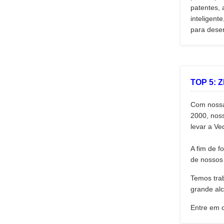
patentes, 
inteligent
para desen
TOP 5: 
Com nossa
2000, noss
levar a Ve
A fim de f
de nossos 
Temos trab
grande al
Entre em 