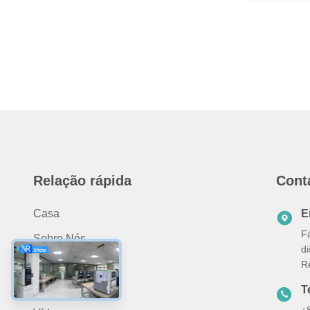
Relação rápida
Cont
Casa
E
Fá
Sobre Nós
d
Produtos
R
Aplicação
T