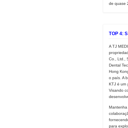
de quase 
TOP 4: 
A TJ MEDI
propriedad
Co., Ltd.,
Dental Tec
Hong Kong, 
o país. A 
KTJ é um 
Visando co
desenvolv
Mantenha u
colaboraçã
fornecendo
para explo