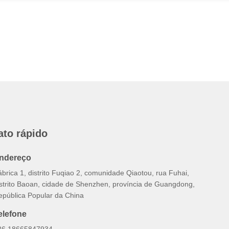
ato rápido
ndereço
brica 1, distrito Fuqiao 2, comunidade Qiaotou, rua Fuhai,
istrito Baoan, cidade de Shenzhen, província de Guangdong,
epública Popular da China
elefone