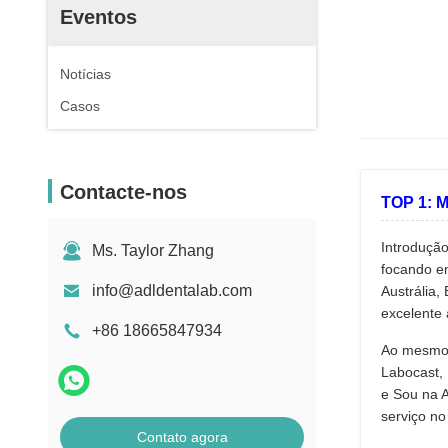
Eventos
Notícias
Casos
Contacte-nos
TOP 1: M
Introduçã
Ms. Taylor Zhang
focando em
info@adldentalab.com
Austrália,
excelente 
+86 18665847934
Ao mesmo t
Labocast,
e Sou na A
serviço no
Contato agora