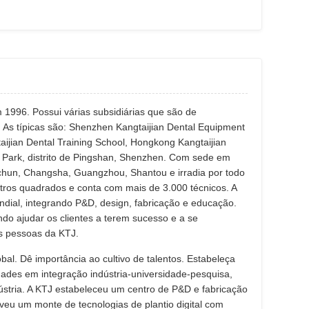
996. Possui várias subsidiárias que são de
s. As típicas são: Shenzhen Kangtaijian Dental Equipment
ijian Dental Training School, Hongkong Kangtaijian
ry Park, distrito de Pingshan, Shenzhen. Com sede em
 Changchun, Changsha, Guangzhou, Shantou e irradia por todo
tros quadrados e conta com mais de 3.000 técnicos. A
dial, integrando P&D, design, fabricação e educação.
do ajudar os clientes a terem sucesso e a se
s pessoas da KTJ.
al. Dê importância ao cultivo de talentos. Estabeleça
ades em integração indústria-universidade-pesquisa,
ústria. A KTJ estabeleceu um centro de P&D e fabricação
eu um monte de tecnologias de plantio digital com