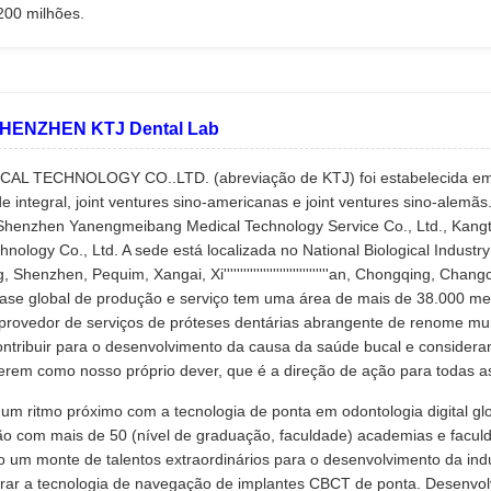
200 milhões.
SHENZHEN KTJ Dental Lab
CAL TECHNOLOGY CO..LTD. (abreviação de KTJ) foi estabelecida em 1
e integral, joint ventures sino-americanas e joint ventures sino-alemã
 Shenzhen Yanengmeibang Medical Technology Service Co., Ltd., Kangta
hnology Co., Ltd. A sede está localizada no National Biological Indust
Shenzhen, Pequim, Xangai, Xi''''''''''''''''''''''''''''''''an, Chongqing,
base global de produção e serviço tem uma área de mais de 38.000 me
provedor de serviços de próteses dentárias abrangente de renome mun
ntribuir para o desenvolvimento da causa da saúde bucal e consideran
erem como nosso próprio dever, que é a direção de ação para todas a
m ritmo próximo com a tecnologia de ponta em odontologia digital glob
o com mais de 50 (nível de graduação, faculdade) academias e faculd
 um monte de talentos extraordinários para o desenvolvimento da ind
rar a tecnologia de navegação de implantes CBCT de ponta. Desenvolv