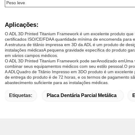
Peso leve
Aplicações:
O ADL 3D Printed Titanium Framework é um excelente produto que 
certificados ISO/CE/FDAA quantidade mínima de encomenda para e
A estrutura de titânio impressa em 3D da ADL é um produto de des
instalações médicasA pequena gravidade específica do produto gara
em vários campos médicos.
O ADL 3D Printed Titanium Framework pode ser
Anodizado em
Uma v
combinar seus equipamentos médicos com seu estilo pessoal.O produto
A ADL
Quadro de Titânio Impresso em 3D
O produto é um excelente 
de entrega do produto é de 72 horas, e os termos de pagamento sã
abastecimento suficiente para as instalações médicas.
Etiquetas:
Placa Dentária Parcial Metálica
E