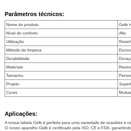
Parâmetros técnicos:
Nome do produto
Gelb H
Nível de conforto
Alto
Utilização
Resinh
Método de limpeza
Escov
Durabilidade
Duraç
Materiais
Resina
Tamanho
Perso
Projeto
Superf
Cores
Muitas
Aplicações:
A nossa tabela Gelb é perfeita para uma variedade de ocasiões e ce
O nosso aparelho Gelb é certificado pela ISO, CE e FDA, garantind